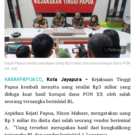
Perbesar
Kejati Papua merilis penyitaan uang Rp3 miliar dari kasus korupsi dana PON
XX. (Ist)
KABARPAPUA.CO
,
Kota Jayapura –
Kejaksaan Tinggi
Papua kembali menyita uang senilai Rp3 miliar yang
diduga kuat hasil korupsi dana PON XX oleh salah
seorang tersangka berinisial RL.
Aspidsus Kejati Papua, Nixon Mahuse, mengatakan uang
Rp 3 miliar itu disita dari salah seorang vendor berinisial
A. “Uang tersebut merupakan hasil dari kongkalikong
tersangka RL dan vendor berinisial A,” ucapnya.