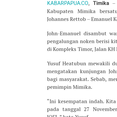
KABARPAPUA.CO
,
Timika
– 
Kabupaten Mimika bersat
Johannes Rettob – Emanuel K
John-Emanuel disambut wa
pengalungan noken berisi kit
di Kompleks Timor, Jalan KH
Yusuf Heatubun mewakili d
mengatakan kunjungan Joh
bagi masyarakat. Sebab, me
pemimpin Mimika.
“Ini kesempatan indah. Ki
pada tanggal 27 November
JOEL,” kata Yusuf.