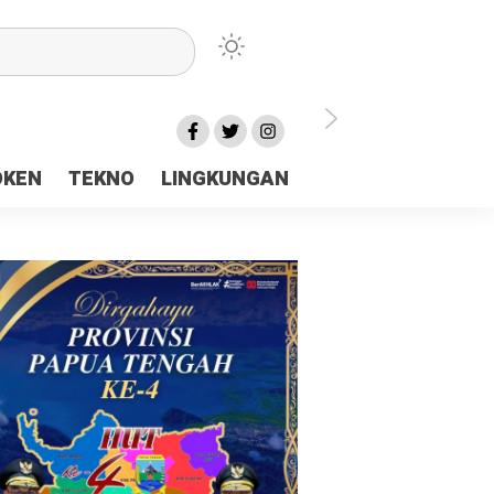
lu Ceria Tanah Papua
OKEN
TEKNO
LINGKUNGAN
aerah Rp23 Miliar Disorot