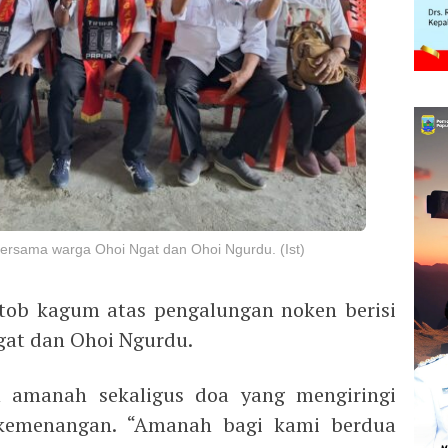
rsama warga Ohoi Ngat dan Ohoi Ngurdu. (Ist)
ttob kagum atas pengalungan noken berisi
Ngat dan Ohoi Ngurdu.
 amanah sekaligus doa yang mengiringi
kemenangan. “Amanah bagi kami berdua