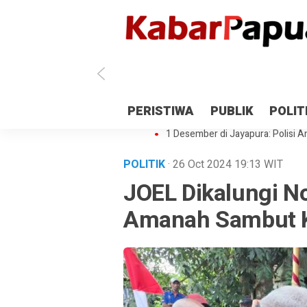
Antisipasi 1 Desember, TNI Polri 
PERISTIWA
PUBLIK
POLIT
Gedung Perpustakaan SMPN 5 Se
1 Desember di Jayapura: Polisi Am
POLITIK
· 26 Oct 2024
19:13
WIT
JOEL Dikalungi No
Amanah Sambut 