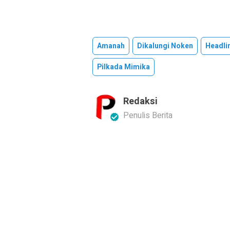
Amanah
Dikalungi Noken
Headli
Pilkada Mimika
Redaksi
Penulis Berita