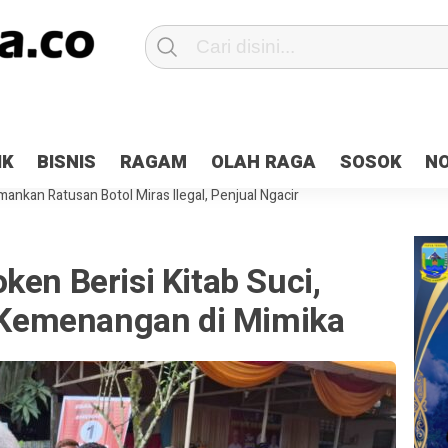
Patroli 2×24 jam di Kota Jayapura
Pesan Sejuk Polri di Deklarasi Pemi
IK
BISNIS
RAGAM
OLAH RAGA
SOSOK
N
ntani Terbakar
Hibah Pilkada Jayapura Cair 10 Persen, Deposit Kas D
ankan Ratusan Botol Miras Ilegal, Penjual Ngacir
ken Berisi Kitab Suci,
Kemenangan di Mimika