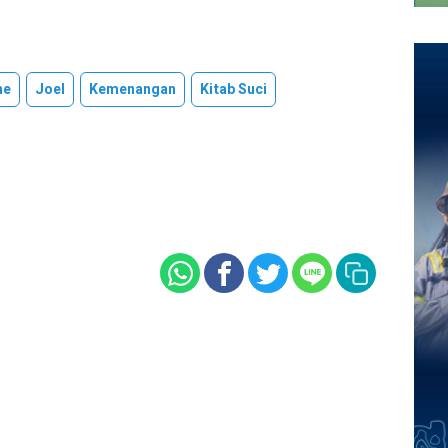
ne
Joel
Kemenangan
Kitab Suci