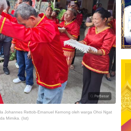
Perbesar
pada Johannes Rettob-Emanuel Kemong oleh warga Ohoi Ngat
a Mimika. (Ist)