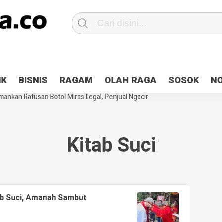
Patroli 2×24 jam di Kota Jayapura
Pesan Sejuk Polri di Deklarasi Pemi
IK
BISNIS
RAGAM
OLAH RAGA
SOSOK
N
ntani Terbakar
Hibah Pilkada Jayapura Cair 10 Persen, Deposit Kas D
ankan Ratusan Botol Miras Ilegal, Penjual Ngacir
Kitab Suci
ab Suci, Amanah Sambut