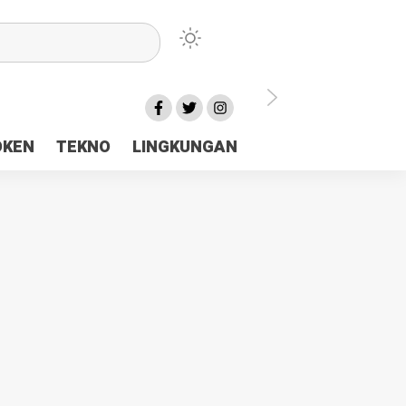
lu Ceria Tanah Papua
OKEN
TEKNO
LINGKUNGAN
aerah Rp23 Miliar Disorot