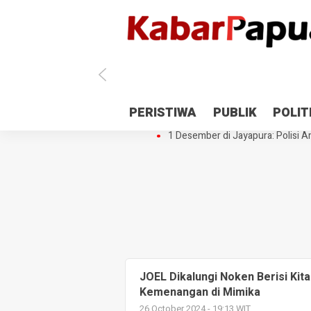
Antisipasi 1 Desember, TNI Polri 
PERISTIWA
PUBLIK
POLIT
Gedung Perpustakaan SMPN 5 Se
1 Desember di Jayapura: Polisi Am
JOEL Dikalungi Noken Berisi Kit
Kemenangan di Mimika
26 October 2024 - 19:13 WIT