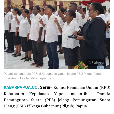
Perbesar
Pelantikan anggota PPS di Kabupaten yapen jelang PSU Pilgub Papua.
Foto: Ainun Faathirjal/Kabarpapua.co
KABARPAPUA.CO
, Serui
– Komisi Pemilihan Umum (KPU)
Kabupaten Kepulauan Yapen melantik Panitia
Pemungutan Suara (PPS) jelang Pemungutan Suara
Ulang (PSU) Pilkaga Gubernur (Pilgub) Papua.