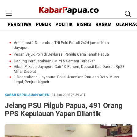
PERISTIWA
PUBLIK
POLITIK
BISNIS
RAGAM
OLAH RA
Antisipasi 1 Desember, TNI Polri Patroli 2×24 jam di Kota
Jayapura
Pesan Sejuk Polri di Deklarasi Pemilu Ceria Tanah Papua
Gedung Perpustakaan SMPN 5 Sentani Terbakar
Hibah Pilkada Jayapura Cair 10 Persen, Deposit Kas Daerah Rp23
Miliar Disorot
1 Desember di Jayapura: Polisi Amankan Ratusan Botol Miras
Ilegal, Penjual Ngacir
KABAR KEPULAUAN YAPEN
· 24 Jun 2025
23:39
WIT
Jelang PSU Pilgub Papua, 491 Orang
PPS Kepulauan Yapen Dilantik