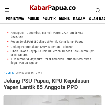
PERISTIWA
PUBLIK
POLITIK
BISNIS
RAGAM
OLAH RA
Antisipasi 1 Desember, TNI Polri Patroli 2×24 jam di Kota
Jayapura
Pesan Sejuk Polri di Deklarasi Pemilu Ceria Tanah Papua
Gedung Perpustakaan SMPN 5 Sentani Terbakar
Hibah Pilkada Jayapura Cair 10 Persen, Deposit Kas Daerah Rp23
Miliar Disorot
1 Desember di Jayapura: Polisi Amankan Ratusan Botol Miras
Ilegal, Penjual Ngacir
POLITIK
· 28 May 2025
16:10
WIT
Jelang PSU Papua, KPU Kepulauan
Yapen Lantik 85 Anggota PPD