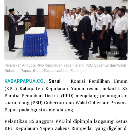
Perbesar
Pelantikan Anggota PPD Kepulauan Yapen jelang PSU Gubernur dan Wakil
Gubernur Papua. (KabarPapua.co/Ainun Faathirjal)
KABARPAPUA.CO
, Serui –
Komisi Pemilihan Umum
(KPU) Kabupaten Kepulauan Yapen resmi melantik 85
Panitia Pemilihan Distrik (PPD) menjelang pemungutan
suara ulang (PSU) Gubernur dan Wakil Gubernur Provinsi
Papua pada Agustus mendatang.
Pelantikan 85 anggota PPD ini dipimpin langsung Ketua
KPU Kepulauan Yapen Zakeus Rumpedai, yang digelar di