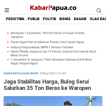
PERISTIWA
PUBLIK
POLITIK
BISNIS
RAGAM
OLAH RA
Antisipasi 1 Desember, TNI Polri Patroli 2×24 jam di Kota
Jayapura
Pesan Sejuk Polri di Deklarasi Pemilu Ceria Tanah Papua
Gedung Perpustakaan SMPN 5 Sentani Terbakar
Hibah Pilkada Jayapura Cair 10 Persen, Deposit Kas Daerah Rp23
Miliar Disorot
1 Desember di Jayapura: Polisi Amankan Ratusan Botol Miras
Ilegal, Penjual Ngacir
KABAR KEPULAUAN YAPEN
· 29 May 2024
12:41
WIT
Jaga Stabilitas Harga, Bulog Serui
Salurkan 35 Ton Beras ke Waropen