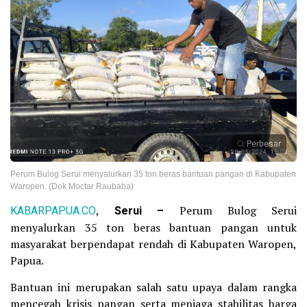
Perbesar
Perum Bulog Serui menyalurkan 35 ton beras bantuan pangan di Kabupaten
Waropen. (Dok Moctar Raubaba)
KABARPAPUA.CO
,
Serui –
Perum Bulog Serui
menyalurkan 35 ton beras bantuan pangan untuk
masyarakat berpendapat rendah di Kabupaten Waropen,
Papua.
Bantuan ini merupakan salah satu upaya dalam rangka
mencegah krisis pangan serta menjaga stabilitas harga