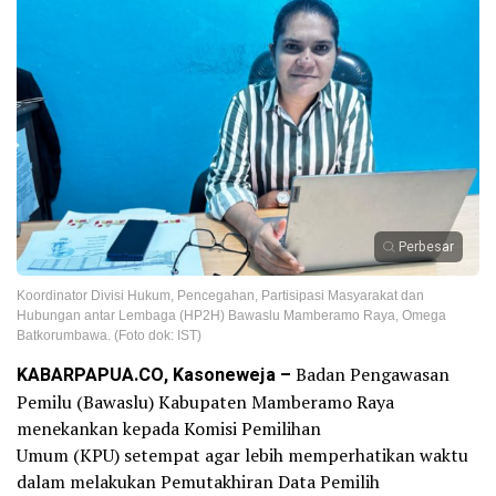
Perbesar
Koordinator Divisi Hukum, Pencegahan, Partisipasi Masyarakat dan
Hubungan antar Lembaga (HP2H) Bawaslu Mamberamo Raya, Omega
Batkorumbawa. (Foto dok: IST)
KABARPAPUA.CO, Kasoneweja –
Badan Pengawasan
Pemilu (Bawaslu) Kabupaten Mamberamo Raya
menekankan kepada Komisi Pemilihan
Umum (KPU) setempat agar lebih memperhatikan waktu
dalam melakukan Pemutakhiran Data Pemilih