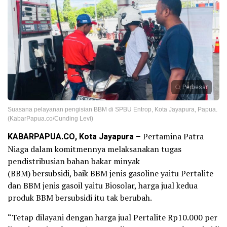
Perbesar
Suasana pelayanan pengisian BBM di SPBU Entrop, Kota Jayapura, Papua.
(KabarPapua.co/Cunding Levi)
KABARPAPUA.CO, Kota Jayapura –
Pertamina Patra
Niaga dalam komitmennya melaksanakan tugas
pendistribusian bahan bakar minyak
(BBM) bersubsidi, baik BBM jenis gasoline yaitu Pertalite
dan BBM jenis gasoil yaitu Biosolar, harga jual kedua
produk BBM bersubsidi itu tak berubah.
“Tetap dilayani dengan harga jual Pertalite Rp10.000 per