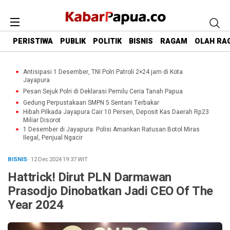
PERISTIWA
PUBLIK
POLITIK
BISNIS
RAGAM
OLAH RA
Antisipasi 1 Desember, TNI Polri Patroli 2×24 jam di Kota
Jayapura
Pesan Sejuk Polri di Deklarasi Pemilu Ceria Tanah Papua
Gedung Perpustakaan SMPN 5 Sentani Terbakar
Hibah Pilkada Jayapura Cair 10 Persen, Deposit Kas Daerah Rp23
Miliar Disorot
1 Desember di Jayapura: Polisi Amankan Ratusan Botol Miras
Ilegal, Penjual Ngacir
BISNIS
· 12 Dec 2024
19:37
WIT
Hattrick! Dirut PLN Darmawan
Prasodjo Dinobatkan Jadi CEO Of The
Year 2024