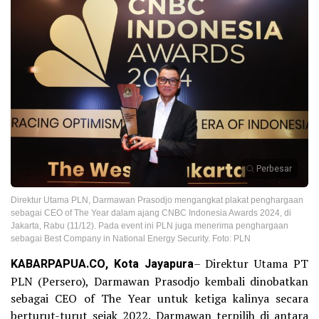
Perbesar
Direktur Utama PLN, Darmawan Prasodjo mengangkat plakat penghargaan
sebagai CEO of The Year dalam ajang CNBC Indonesia Awards 2024, di
Jakarta, Rabu (11/12). Pada event ini PLN juga menerima penghargaan
sebagai Best Company in National Energy Security. Foto: PLN
KABARPAPUA.CO, Kota Jayapura
– Direktur Utama PT
PLN (Persero), Darmawan Prasodjo kembali dinobatkan
sebagai CEO of The Year untuk ketiga kalinya secara
berturut-turut sejak 2022. Darmawan terpilih di antara