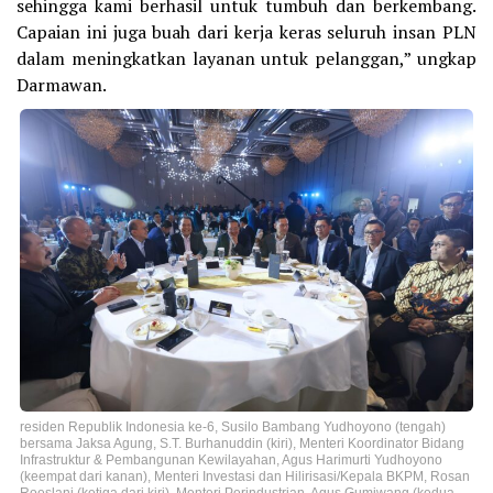
sehingga kami berhasil untuk tumbuh dan berkembang.
Capaian ini juga buah dari kerja keras seluruh insan PLN
dalam meningkatkan layanan untuk pelanggan,” ungkap
Darmawan.
residen Republik Indonesia ke-6, Susilo Bambang Yudhoyono (tengah)
bersama Jaksa Agung, S.T. Burhanuddin (kiri), Menteri Koordinator Bidang
Infrastruktur & Pembangunan Kewilayahan, Agus Harimurti Yudhoyono
(keempat dari kanan), Menteri Investasi dan Hilirisasi/Kepala BKPM, Rosan
Roeslani (ketiga dari kiri), Menteri Perindustrian, Agus Gumiwang (kedua