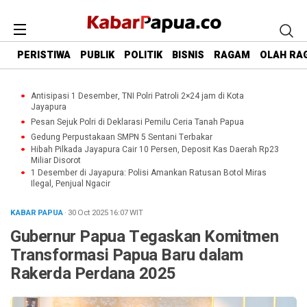
PERISTIWA
PUBLIK
POLITIK
BISNIS
RAGAM
OLAH RA
Antisipasi 1 Desember, TNI Polri Patroli 2×24 jam di Kota
Jayapura
Pesan Sejuk Polri di Deklarasi Pemilu Ceria Tanah Papua
Gedung Perpustakaan SMPN 5 Sentani Terbakar
Hibah Pilkada Jayapura Cair 10 Persen, Deposit Kas Daerah Rp23
Miliar Disorot
1 Desember di Jayapura: Polisi Amankan Ratusan Botol Miras
Ilegal, Penjual Ngacir
KABAR PAPUA
· 30 Oct 2025
16:07
WIT
Gubernur Papua Tegaskan Komitmen
Transformasi Papua Baru dalam
Rakerda Perdana 2025