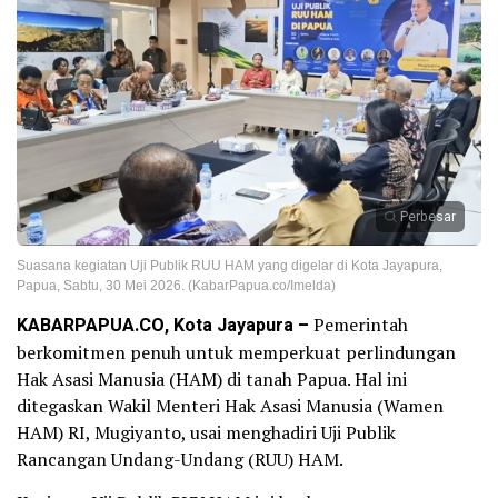
Perbesar
Suasana kegiatan Uji Publik RUU HAM yang digelar di Kota Jayapura,
Papua, Sabtu, 30 Mei 2026. (KabarPapua.co/Imelda)
KABARPAPUA.CO, Kota Jayapura –
Pemerintah
berkomitmen penuh untuk memperkuat perlindungan
Hak Asasi Manusia (HAM) di tanah Papua. Hal ini
ditegaskan Wakil Menteri Hak Asasi Manusia (Wamen
HAM) RI, Mugiyanto, usai menghadiri Uji Publik
Rancangan Undang-Undang (RUU) HAM.