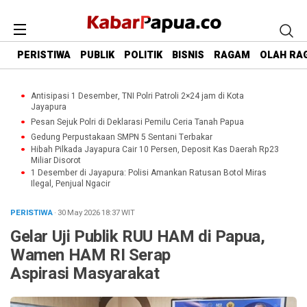
PERISTIWA
PUBLIK
POLITIK
BISNIS
RAGAM
OLAH RA
Antisipasi 1 Desember, TNI Polri Patroli 2×24 jam di Kota
Jayapura
Pesan Sejuk Polri di Deklarasi Pemilu Ceria Tanah Papua
Gedung Perpustakaan SMPN 5 Sentani Terbakar
Hibah Pilkada Jayapura Cair 10 Persen, Deposit Kas Daerah Rp23
Miliar Disorot
1 Desember di Jayapura: Polisi Amankan Ratusan Botol Miras
Ilegal, Penjual Ngacir
PERISTIWA
· 30 May 2026
18:37
WIT
Gelar Uji Publik RUU HAM di Papua,
Wamen HAM RI Serap
Aspirasi Masyarakat