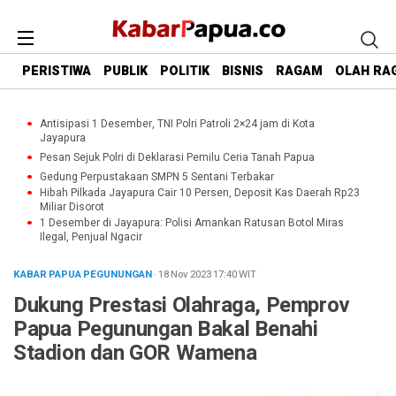
PERISTIWA
PUBLIK
POLITIK
BISNIS
RAGAM
OLAH RA
Antisipasi 1 Desember, TNI Polri Patroli 2×24 jam di Kota
Jayapura
Pesan Sejuk Polri di Deklarasi Pemilu Ceria Tanah Papua
Gedung Perpustakaan SMPN 5 Sentani Terbakar
Hibah Pilkada Jayapura Cair 10 Persen, Deposit Kas Daerah Rp23
Miliar Disorot
1 Desember di Jayapura: Polisi Amankan Ratusan Botol Miras
Ilegal, Penjual Ngacir
KABAR PAPUA PEGUNUNGAN
· 18 Nov 2023
17:40
WIT
Dukung Prestasi Olahraga, Pemprov
Papua Pegunungan Bakal Benahi
Stadion dan GOR Wamena