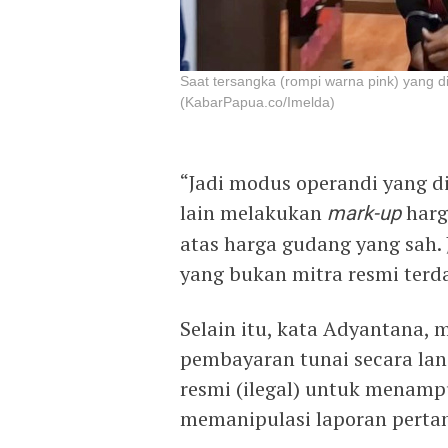
Saat tersangka (rompi warna pink) yang d
(KabarPapua.co/Imelda)
“Jadi modus operandi yang d
lain melakukan
mark-up
harg
atas harga gudang yang sah. 
yang bukan mitra resmi terda
Selain itu, kata Adyantana,
pembayaran tunai secara la
resmi (ilegal) untuk menamp
memanipulasi laporan pert