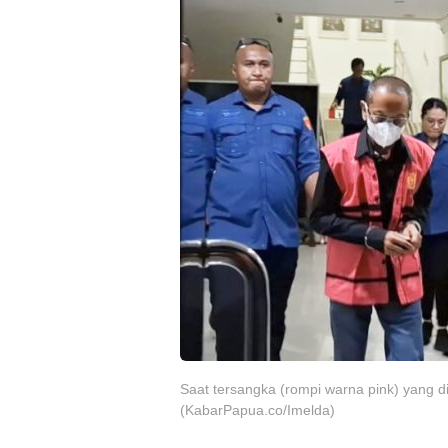
Saat tersangka (rompi warna pink) yang d
(KabarPapua.co/Imelda)