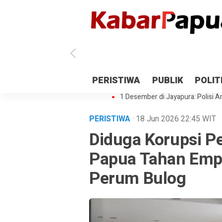
Antisipasi 1 Desember, TNI Polri 
PERISTIWA
PUBLIK
POLIT
Gedung Perpustakaan SMPN 5 Se
1 Desember di Jayapura: Polisi Am
PERISTIWA
· 18 Jun 2026
22:45
WIT
Diduga Korupsi Pe
Papua Tahan Emp
Perum Bulog