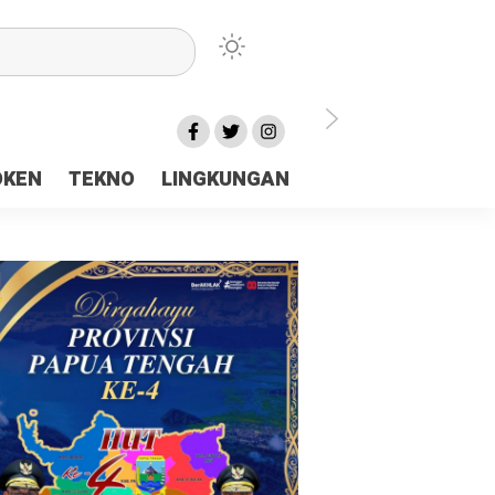
lu Ceria Tanah Papua
OKEN
TEKNO
LINGKUNGAN
aerah Rp23 Miliar Disorot