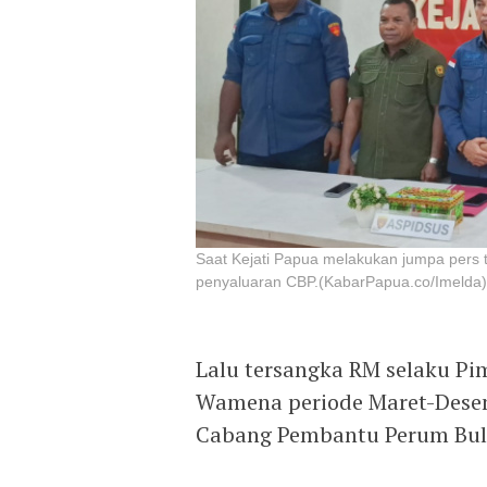
Saat Kejati Papua melakukan jumpa pers 
penyaluaran CBP.(KabarPapua.co/Imelda)
Lalu tersangka RM selaku P
Wamena periode Maret-Desemb
Cabang Pembantu Perum Bul