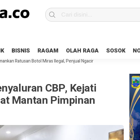
Patroli 2×24 jam di Kota Jayapura
Pesan Sejuk Polri di Deklarasi Pemi
IK
BISNIS
RAGAM
OLAH RAGA
SOSOK
N
ntani Terbakar
Hibah Pilkada Jayapura Cair 10 Persen, Deposit Kas D
ankan Ratusan Botol Miras Ilegal, Penjual Ngacir
nyaluran CBP, Kejati
at Mantan Pimpinan