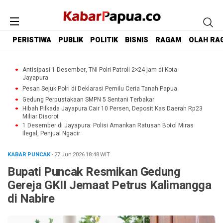
PERISTIWA
PUBLIK
POLITIK
BISNIS
RAGAM
OLAH RA
Antisipasi 1 Desember, TNI Polri Patroli 2×24 jam di Kota
Jayapura
Pesan Sejuk Polri di Deklarasi Pemilu Ceria Tanah Papua
Gedung Perpustakaan SMPN 5 Sentani Terbakar
Hibah Pilkada Jayapura Cair 10 Persen, Deposit Kas Daerah Rp23
Miliar Disorot
1 Desember di Jayapura: Polisi Amankan Ratusan Botol Miras
Ilegal, Penjual Ngacir
KABAR PUNCAK
· 27 Jun 2026
18:48
WIT
Bupati Puncak Resmikan Gedung
Gereja GKII Jemaat Petrus Kalimangga
di Nabire