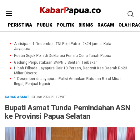
PERISTIWA
PUBLIK
POLITIK
BISNIS
RAGAM
OLAH RA
Antisipasi 1 Desember, TNI Polri Patroli 2×24 jam di Kota
Jayapura
Pesan Sejuk Polri di Deklarasi Pemilu Ceria Tanah Papua
Gedung Perpustakaan SMPN 5 Sentani Terbakar
Hibah Pilkada Jayapura Cair 10 Persen, Deposit Kas Daerah Rp23
Miliar Disorot
1 Desember di Jayapura: Polisi Amankan Ratusan Botol Miras
Ilegal, Penjual Ngacir
KABAR ASMAT
· 24 Jan 2024
21:12
WIT
Bupati Asmat Tunda Pemindahan ASN
ke Provinsi Papua Selatan