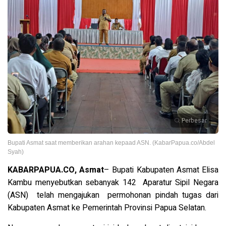
Perbesar
Bupati Asmat saat memberikan arahan kepaad ASN. (KabarPapua.co/Abdel
Syah)
KABARPAPUA.CO, Asmat
– Bupati Kabupaten Asmat Elisa
Kambu menyebutkan sebanyak 142 Aparatur Sipil Negara
(ASN) telah mengajukan permohonan pindah tugas dari
Kabupaten Asmat ke Pemerintah Provinsi Papua Selatan.