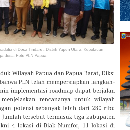
adalia di Desa Tindaret, Distrik Yapen Utara, Kepulauan
ga desa. Foto:PLN Papua
duk Wilayah Papua dan Papua Barat, Diksi
bahwa PLN telah mempersiapkan langkah-
min implementasi roadmap dapat berjalan
i menjelaskan rencananya untuk wilayah
ngan potensi sebanyak lebih dari 280 ribu
i. Jumlah tersebut termasuk tiga kabupaten
akni 4 lokasi di Biak Numfor, 11 lokasi di