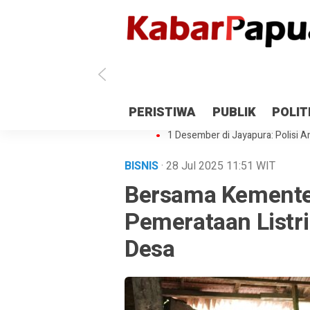
Antisipasi 1 Desember, TNI Polri 
PERISTIWA
PUBLIK
POLIT
Gedung Perpustakaan SMPN 5 Se
1 Desember di Jayapura: Polisi Am
BISNIS
· 28 Jul 2025
11:51
WIT
Bersama Kemente
Pemerataan Listri
Desa