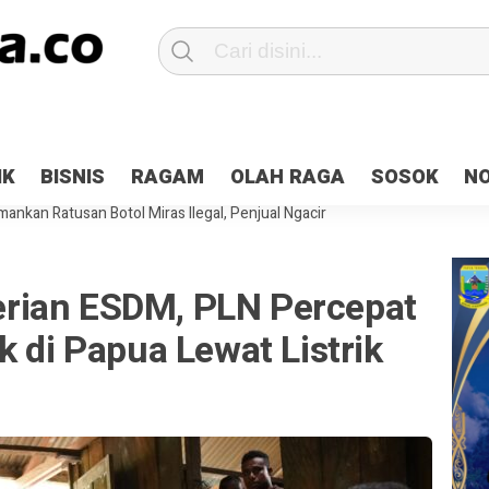
Patroli 2×24 jam di Kota Jayapura
Pesan Sejuk Polri di Deklarasi Pemi
IK
BISNIS
RAGAM
OLAH RAGA
SOSOK
N
ntani Terbakar
Hibah Pilkada Jayapura Cair 10 Persen, Deposit Kas D
ankan Ratusan Botol Miras Ilegal, Penjual Ngacir
rian ESDM, PLN Percepat
k di Papua Lewat Listrik