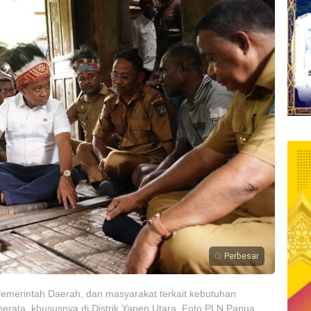
Perbesar
emerintah Daerah, dan masyarakat terkait kebutuhan
 merata, khususnya di Distrik Yapen Utara. Foto:PLN Papua