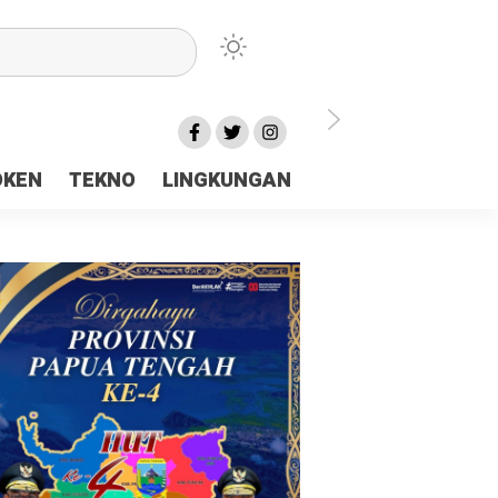
lu Ceria Tanah Papua
OKEN
TEKNO
LINGKUNGAN
aerah Rp23 Miliar Disorot