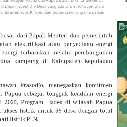
nduk Wilayah Papua dan Papua Barat, Diksi Erfani Umar,
k Desa (lisdes) di 6 Desa yang ada di Distrik Yapen Utara
 Sambrawai, Yobi, Kiriyou, dan Soromasen yang ditargetkan
 besar dari Bapak Menteri dan pemerintah
tan elektrifikasi atau penyediaan energi
i energi terbarukan melalui pembangunan
a dua kampung di Kabupaten Kepulauan
mawan Prasodjo, menegaskan komitmen
n Papua sebagai tonggak keadilan energi
I 2025, Program Lisdes di wilayah Papua
 akses listrik untuk 36 desa dengan total
ti listrik PLN.