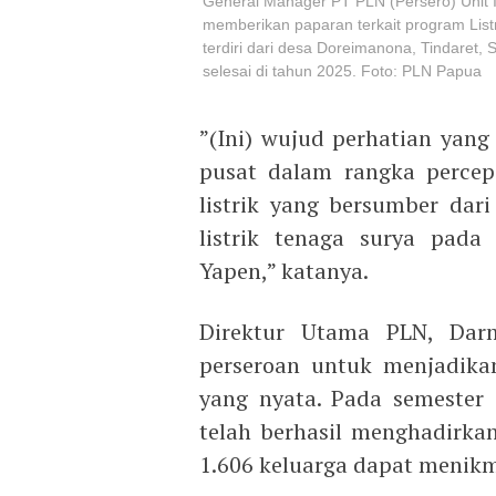
General Manager PT PLN (Persero) Unit I
memberikan paparan terkait program Listri
terdiri dari desa Doreimanona, Tindaret,
selesai di tahun 2025. Foto: PLN Papua
”(Ini) wujud perhatian yang
pusat dalam rangka percepa
listrik yang bersumber dar
listrik tenaga surya pad
Yapen,” katanya.
Direktur Utama PLN, Dar
perseroan untuk menjadika
yang nyata. Pada semester 
telah berhasil menghadirkan
1.606 keluarga dapat menikma