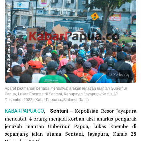
Perbesar
Aparat keamanan berjaga mengawal arakan jenazah mantan Gubernur
Papua, Lukas Enembe di Sentani, Kabupaten Jayapura, Kamis 28
Desember 2023. (KabarPapua.co/Stefanus Tarsi)
KABARPAPUA.CO
,
Sentani
– Kepolisian Resor Jayapura
mencatat 4 orang menjadi korban aksi anarkis pengarak
jenazah mantan Gubernur Papua, Lukas Enembe di
sepanjang jalan utama Sentani, Jayapura, Kamis 28