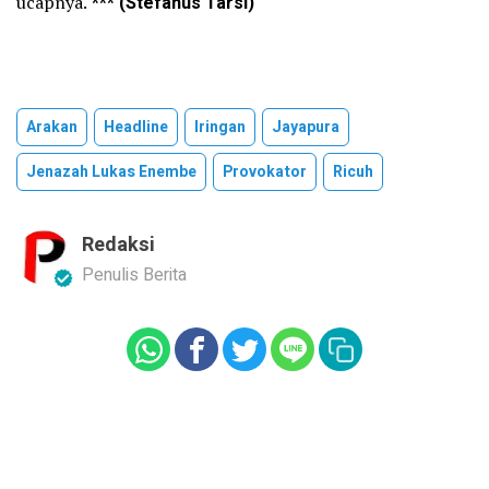
ucapnya.
*** (Stefanus Tarsi)
Arakan
Headline
Iringan
Jayapura
Jenazah Lukas Enembe
Provokator
Ricuh
Redaksi
Penulis Berita