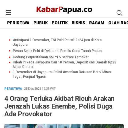
PERISTIWA
PUBLIK
POLITIK
BISNIS
RAGAM
OLAH RA
Antisipasi 1 Desember, TNI Polri Patroli 2×24 jam di Kota
Jayapura
Pesan Sejuk Polri di Deklarasi Pemilu Ceria Tanah Papua
Gedung Perpustakaan SMPN 5 Sentani Terbakar
Hibah Pilkada Jayapura Cair 10 Persen, Deposit Kas Daerah Rp23
Miliar Disorot
1 Desember di Jayapura: Polisi Amankan Ratusan Botol Miras
Ilegal, Penjual Ngacir
PERISTIWA
· 28 Dec 2023
19:33
WIT
4 Orang Terluka Akibat Ricuh Arakan
Jenazah Lukas Enembe, Polisi Duga
Ada Provokator