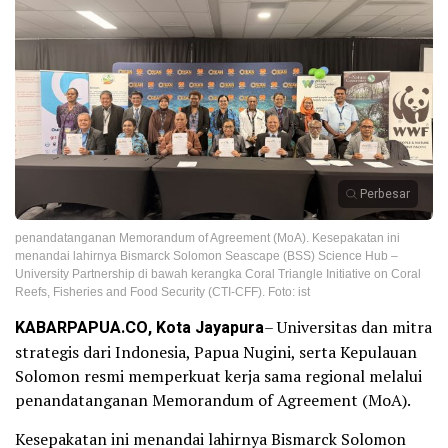
Perbesar
penandatanganan Memorandum of Agreement (MoA). Kesepakatan ini
menandai lahirnya Bismarck Solomon Seascape (BSS) Science Hub –
University Partnership di bawah kerangka Coral Triangle Initiative on Coral
Reefs, Fisheries and Food Security (CTI-CFF). Foto: ist
KABARPAPUA.CO, Kota Jayapura
– Universitas dan mitra
strategis dari Indonesia, Papua Nugini, serta Kepulauan
Solomon resmi memperkuat kerja sama regional melalui
penandatanganan Memorandum of Agreement (MoA).
Kesepakatan ini menandai lahirnya Bismarck Solomon