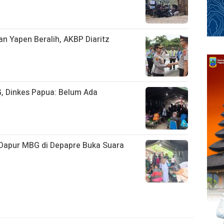
n Yapen Beralih, AKBP Diaritz
, Dinkes Papua: Belum Ada
Dapur MBG di Depapre Buka Suara