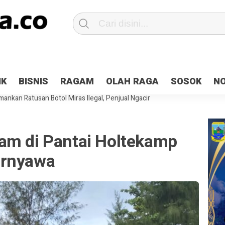
Patroli 2×24 jam di Kota Jayapura
Pesan Sejuk Polri di Deklarasi Pemi
IK
BISNIS
RAGAM
OLAH RAGA
SOSOK
N
ntani Terbakar
Hibah Pilkada Jayapura Cair 10 Persen, Deposit Kas D
ankan Ratusan Botol Miras Ilegal, Penjual Ngacir
am di Pantai Holtekamp
ernyawa