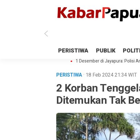
Antisipasi 1 Desember, TNI Polri 
PERISTIWA
PUBLIK
POLIT
Gedung Perpustakaan SMPN 5 Se
1 Desember di Jayapura: Polisi Am
PERISTIWA
· 18 Feb 2024
21:34
WIT
2 Korban Tenggel
Ditemukan Tak B