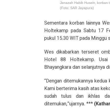
Jenazah Habib Husein, korban t
(Foto: SAR Jayapura)
Sementara korban lainnya Wes
Holtekamp pada Sabtu 17 Fe
pukul 15.30 WIT pada Minggu s
Wes dikabarkan terseret omb
Hotel 88 Holtekamp. Usai
Bhayangkara dan selanjutnya d
“Dengan ditemukannya kedua k
Kami berterima kasih atas kek
sudah tulus dan ikhlas d
ditemukan,”ujarnya. ***
(Kathar