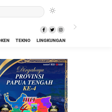
lu Ceria Tanah Papua
OKEN
TEKNO
LINGKUNGAN
aerah Rp23 Miliar Disorot