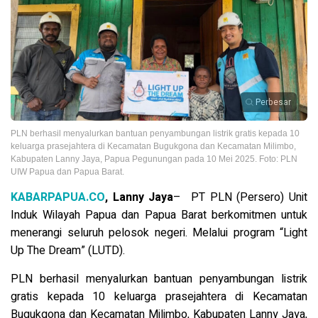
Perbesar
PLN berhasil menyalurkan bantuan penyambungan listrik gratis kepada 10
keluarga prasejahtera di Kecamatan Bugukgona dan Kecamatan Milimbo,
Kabupaten Lanny Jaya, Papua Pegunungan pada 10 Mei 2025. Foto: PLN
UIW Papua dan Papua Barat.
KABARPAPUA.CO
, Lanny Jaya
– PT PLN (Persero) Unit
Induk Wilayah Papua dan Papua Barat berkomitmen untuk
menerangi seluruh pelosok negeri. Melalui program “Light
Up The Dream” (LUTD).
PLN berhasil menyalurkan bantuan penyambungan listrik
gratis kepada 10 keluarga prasejahtera di Kecamatan
Bugukgona dan Kecamatan Milimbo, Kabupaten Lanny Jaya,