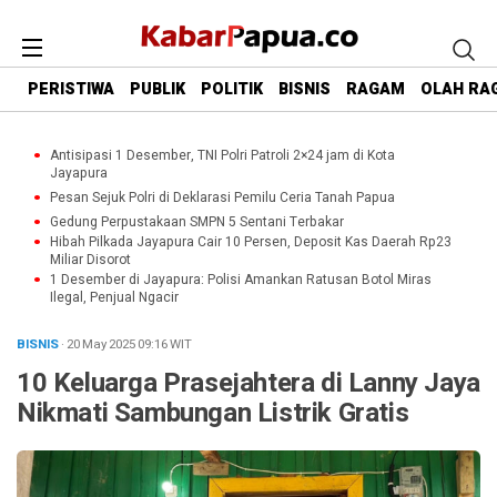
PERISTIWA
PUBLIK
POLITIK
BISNIS
RAGAM
OLAH RA
Antisipasi 1 Desember, TNI Polri Patroli 2×24 jam di Kota
Jayapura
Pesan Sejuk Polri di Deklarasi Pemilu Ceria Tanah Papua
Gedung Perpustakaan SMPN 5 Sentani Terbakar
Hibah Pilkada Jayapura Cair 10 Persen, Deposit Kas Daerah Rp23
Miliar Disorot
1 Desember di Jayapura: Polisi Amankan Ratusan Botol Miras
Ilegal, Penjual Ngacir
BISNIS
· 20 May 2025
09:16
WIT
10 Keluarga Prasejahtera di Lanny Jaya
Nikmati Sambungan Listrik Gratis