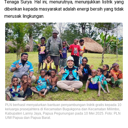
Tenaga Surya. Hal ini, menurutnya, menunjukkan listrik yang
diberikan kepada masyarakat adalah energi bersih yang tidak
merusak lingkungan.
PLN berhasil menyalurkan bantuan penyambungan listrik gratis kepada 10
keluarga prasejahtera di Kecamatan Bugukgona dan Kecamatan Milimbo,
Kabupaten Lanny Jaya, Papua Pegunungan pada 10 Mei 2025. Foto: PLN
UIW Papua dan Papua Barat.