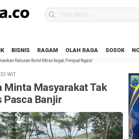
Patroli 2×24 jam di Kota Jayapura
Pesan Sejuk Polri di Deklarasi Pemi
IK
BISNIS
RAGAM
OLAH RAGA
SOSOK
N
ntani Terbakar
Hibah Pilkada Jayapura Cair 10 Persen, Deposit Kas D
ankan Ratusan Botol Miras Ilegal, Penjual Ngacir
:33
WIT
 Minta Masyarakat Tak
 Pasca Banjir