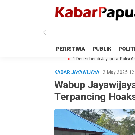
Antisipasi 1 Desember, TNI Polri 
PERISTIWA
PUBLIK
POLIT
Gedung Perpustakaan SMPN 5 Se
1 Desember di Jayapura: Polisi Am
KABAR JAYAWIJAYA
· 2 May 2025
12
Wabup Jayawijaya
Terpancing Hoaks