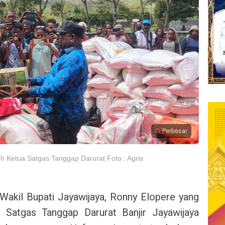
Perbesar
eh Ketua Satgas Tanggap Darurat Foto : Agris
Wakil Bupati Jayawijaya, Ronny Elopere yang
 Satgas Tanggap Darurat Banjir Jayawijaya