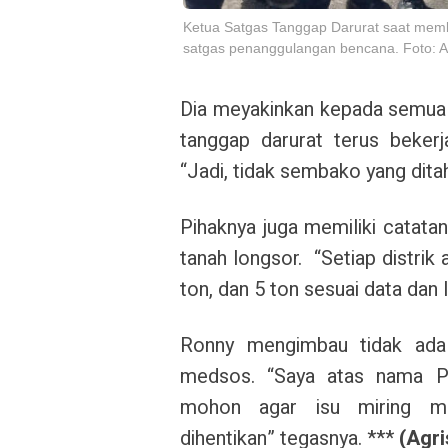
Ketua Satgas Tanggap Darurat saat memb
satgas penanggulangan bencana. Foto: Ag
Dia meyakinkan kepada semua 
tanggap darurat terus beker
“Jadi, tidak sembako yang ditah
Pihaknya juga memiliki catatan
tanah longsor.
“Setiap distri
ton, dan 5 ton sesuai data dan
Ronny mengimbau tidak ada 
medsos.
“Saya atas nama Pe
mohon agar isu miring me
dihentikan” tegasnya. ***
(Agri