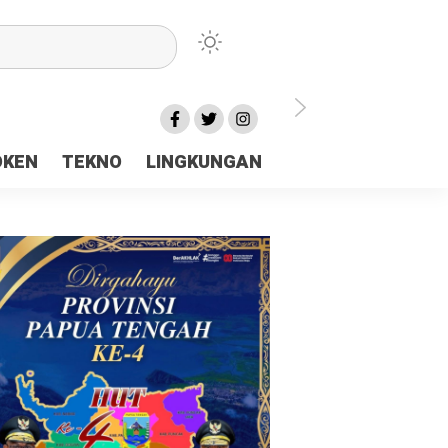
lu Ceria Tanah Papua
OKEN
TEKNO
LINGKUNGAN
aerah Rp23 Miliar Disorot