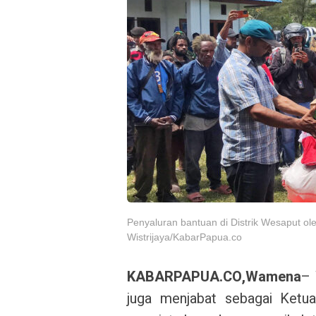
Penyaluran bantuan di Distrik Wesaput ol
Wistrijaya/KabarPapua.co
KABARPAPUA.CO,Wamena
– 
juga menjabat sebagai Ketua