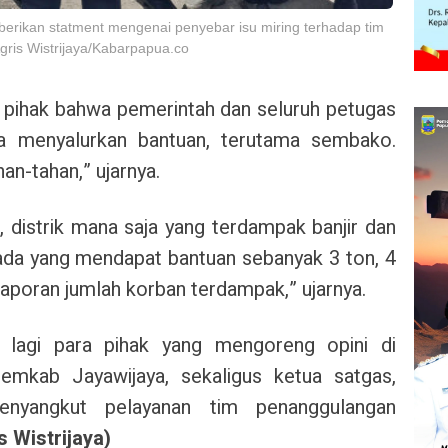
erikan statment mengenai penyebar isu miring terhadap tim
ris Wistrijaya/Kabarpapua.co
pihak bahwa pemerintah dan seluruh petugas
ja menyalurkan bantuan, terutama sembako.
an-tahan,” ujarnya.
, distrik mana saja yang terdampak banjir dan
k ada yang mendapat bantuan sebanyak 3 ton, 4
 laporan jumlah korban terdampak,” ujarnya.
lagi para pihak yang mengoreng opini di
mkab Jayawijaya, sekaligus ketua satgas,
nyangkut pelayanan tim penanggulangan
s Wistrijaya)