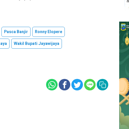
Pasca Banjir
Ronny Elopere
jaya
Wakil Bupati Jayawijaya