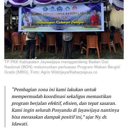
TP PKK Kabupaten Jayawijaya menggandeng Badan Gizi
Nasional (BGN) meluncurkan perluasan Program Makan Bergizi
Gratis (MBG). Foto: Agris Wistrijaya/Kabarpapua.co
“Pembagian zona ini kami lakukan untuk
mempermudah koordinasi sekaligus memastikan
program berjalan efektif, efisien, dan tepat sasaran.
Kami ingin seluruh Posyandu di Jayawijaya nantinya
bisa merasakan dampak positif ini,” ujar Ny. dr.
Idawati.