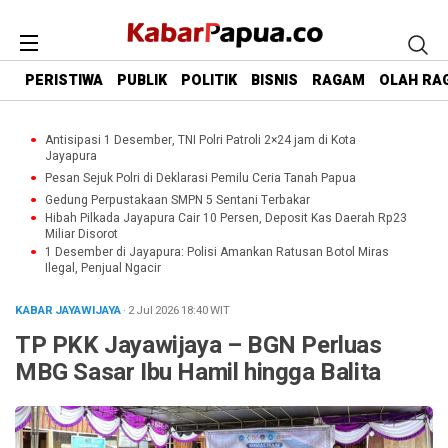
PERISTIWA
PUBLIK
POLITIK
BISNIS
RAGAM
OLAH RA
Antisipasi 1 Desember, TNI Polri Patroli 2×24 jam di Kota
Jayapura
Pesan Sejuk Polri di Deklarasi Pemilu Ceria Tanah Papua
Gedung Perpustakaan SMPN 5 Sentani Terbakar
Hibah Pilkada Jayapura Cair 10 Persen, Deposit Kas Daerah Rp23
Miliar Disorot
1 Desember di Jayapura: Polisi Amankan Ratusan Botol Miras
Ilegal, Penjual Ngacir
KABAR JAYAWIJAYA
· 2 Jul 2026
18:40
WIT
TP PKK Jayawijaya – BGN Perluas
MBG Sasar Ibu Hamil hingga Balita