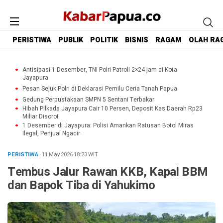
PERISTIWA
PUBLIK
POLITIK
BISNIS
RAGAM
OLAH RA
Antisipasi 1 Desember, TNI Polri Patroli 2×24 jam di Kota
Jayapura
Pesan Sejuk Polri di Deklarasi Pemilu Ceria Tanah Papua
Gedung Perpustakaan SMPN 5 Sentani Terbakar
Hibah Pilkada Jayapura Cair 10 Persen, Deposit Kas Daerah Rp23
Miliar Disorot
1 Desember di Jayapura: Polisi Amankan Ratusan Botol Miras
Ilegal, Penjual Ngacir
PERISTIWA
· 11 May 2026
18:23
WIT
Tembus Jalur Rawan KKB, Kapal BBM
dan Bapok Tiba di Yahukimo