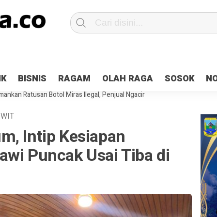
Patroli 2×24 jam di Kota Jayapura
Pesan Sejuk Polri di Deklarasi Pemi
IK
BISNIS
RAGAM
OLAH RAGA
SOSOK
N
ntani Terbakar
Hibah Pilkada Jayapura Cair 10 Persen, Deposit Kas D
ankan Ratusan Botol Miras Ilegal, Penjual Ngacir
WIT
m, Intip Kesiapan
awi Puncak Usai Tiba di