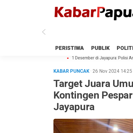
Antisipasi 1 Desember, TNI Polri 
PERISTIWA
PUBLIK
POLIT
Gedung Perpustakaan SMPN 5 Se
1 Desember di Jayapura: Polisi Am
KABAR PUNCAK
· 26 Nov 2024
14:25
Target Juara Umu
Kontingen Pespar
Jayapura