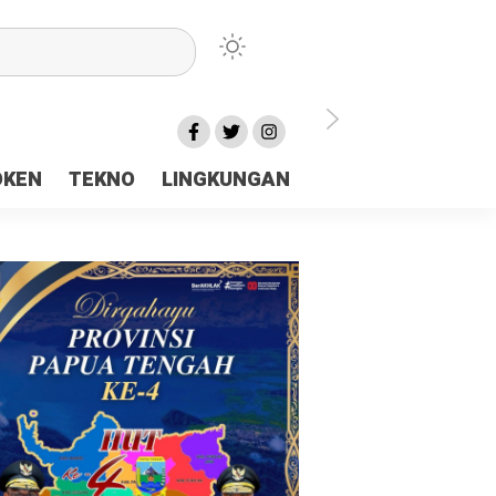
lu Ceria Tanah Papua
OKEN
TEKNO
LINGKUNGAN
aerah Rp23 Miliar Disorot