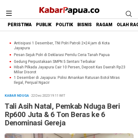
PERISTIWA
PUBLIK
POLITIK
BISNIS
RAGAM
OLAH RA
Antisipasi 1 Desember, TNI Polri Patroli 2×24 jam di Kota
Jayapura
Pesan Sejuk Polri di Deklarasi Pemilu Ceria Tanah Papua
Gedung Perpustakaan SMPN 5 Sentani Terbakar
Hibah Pilkada Jayapura Cair 10 Persen, Deposit Kas Daerah Rp23
Miliar Disorot
1 Desember di Jayapura: Polisi Amankan Ratusan Botol Miras
Ilegal, Penjual Ngacir
KABAR NDUGA
· 22 Dec 2023
19:11
WIT
Tali Asih Natal, Pemkab Nduga Beri
Rp600 Juta & 6 Ton Beras ke 6
Denominasi Gereja