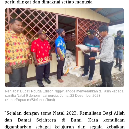
perlu diingat dan dimaknai setiap manusia.
Penjabat Bupati Nduga Edison Nggwijangge menyerahkan tali asih kepada
panitia Natal 6 denominasi gereja, Jumat 22 Desember 2023.
(KabarPapua.co/Stefanus Tarsi)
“Sejalan dengan tema Natal 2023, Kemuliaan Bagi Allah
dan Damai Sejahtera di Bumi. Kata kemuliaan
digambarkan sebagai kejujuran dan segala kebaikan