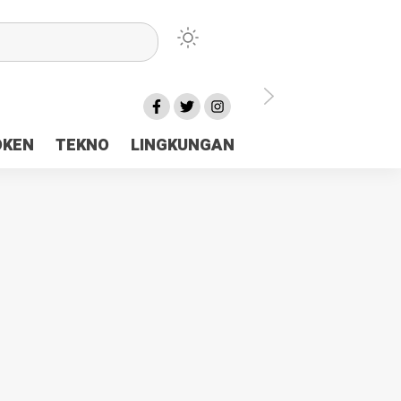
lu Ceria Tanah Papua
OKEN
TEKNO
LINGKUNGAN
aerah Rp23 Miliar Disorot