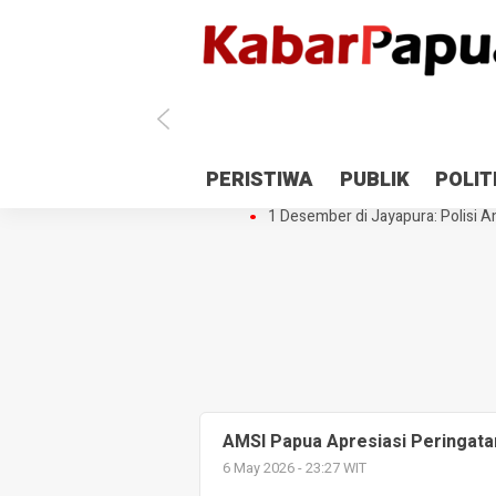
Antisipasi 1 Desember, TNI Polri 
PERISTIWA
PUBLIK
POLIT
Gedung Perpustakaan SMPN 5 Se
1 Desember di Jayapura: Polisi Am
AMSI Papua Apresiasi Peringata
6 May 2026 - 23:27 WIT