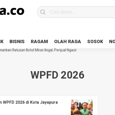
Patroli 2×24 jam di Kota Jayapura
Pesan Sejuk Polri di Deklarasi Pemi
IK
BISNIS
RAGAM
OLAH RAGA
SOSOK
N
ntani Terbakar
Hibah Pilkada Jayapura Cair 10 Persen, Deposit Kas D
ankan Ratusan Botol Miras Ilegal, Penjual Ngacir
WPFD 2026
n WPFD 2026 di Kota Jayapura