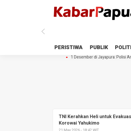
Antisipasi 1 Desember, TNI Polri 
PERISTIWA
PUBLIK
POLIT
Gedung Perpustakaan SMPN 5 Se
1 Desember di Jayapura: Polisi Am
TNI Kerahkan Heli untuk Evaku
Korowai Yahukimo
21 May 2026 - 18:42 WIT