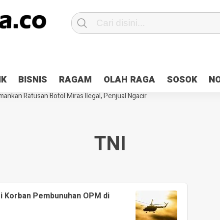
Patroli 2×24 jam di Kota Jayapura
Pesan Sejuk Polri di Deklarasi Pemi
IK
BISNIS
RAGAM
OLAH RAGA
SOSOK
N
ntani Terbakar
Hibah Pilkada Jayapura Cair 10 Persen, Deposit Kas D
ankan Ratusan Botol Miras Ilegal, Penjual Ngacir
TNI
asi Korban Pembunuhan OPM di