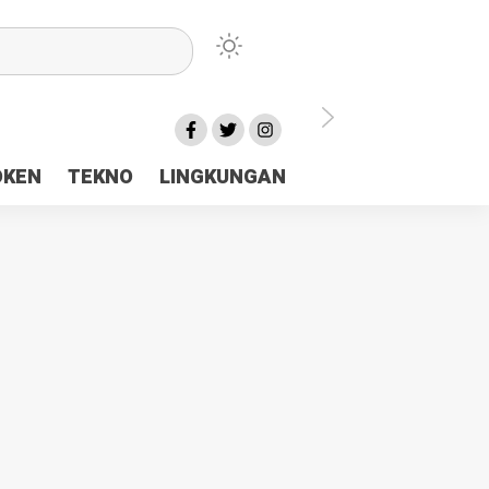
lu Ceria Tanah Papua
OKEN
TEKNO
LINGKUNGAN
aerah Rp23 Miliar Disorot