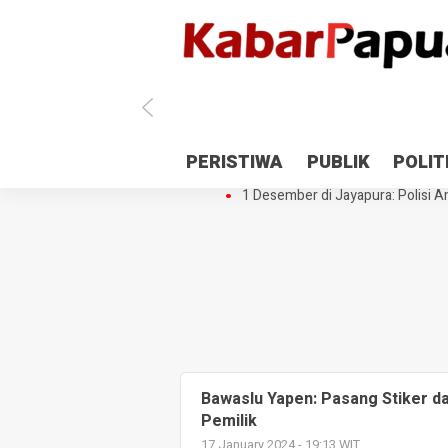
Antisipasi 1 Desember, TNI Polri 
PERISTIWA
PUBLIK
POLIT
Gedung Perpustakaan SMPN 5 Se
1 Desember di Jayapura: Polisi Am
Bawaslu Yapen: Pasang Stiker da
Pemilik
17 January 2024 - 19:13 WIT