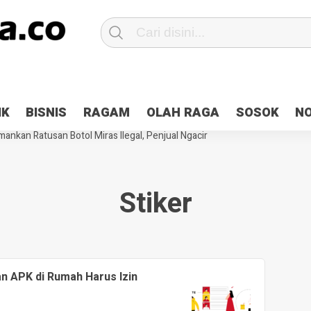
Patroli 2×24 jam di Kota Jayapura
Pesan Sejuk Polri di Deklarasi Pemi
IK
BISNIS
RAGAM
OLAH RAGA
SOSOK
N
ntani Terbakar
Hibah Pilkada Jayapura Cair 10 Persen, Deposit Kas D
ankan Ratusan Botol Miras Ilegal, Penjual Ngacir
Stiker
n APK di Rumah Harus Izin