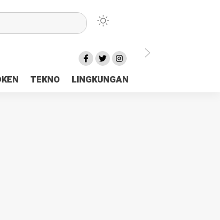
lu Ceria Tanah Papua
OKEN
TEKNO
LINGKUNGAN
aerah Rp23 Miliar Disorot