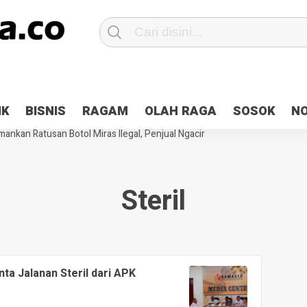
Patroli 2×24 jam di Kota Jayapura
Pesan Sejuk Polri di Deklarasi Pemi
IK
BISNIS
RAGAM
OLAH RAGA
SOSOK
N
ntani Terbakar
Hibah Pilkada Jayapura Cair 10 Persen, Deposit Kas D
ankan Ratusan Botol Miras Ilegal, Penjual Ngacir
Steril
a Jalanan Steril dari APK