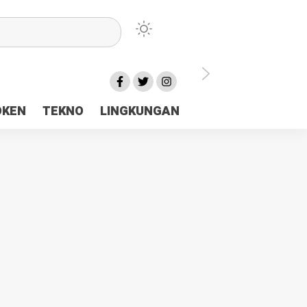
lu Ceria Tanah Papua
OKEN
TEKNO
LINGKUNGAN
aerah Rp23 Miliar Disorot