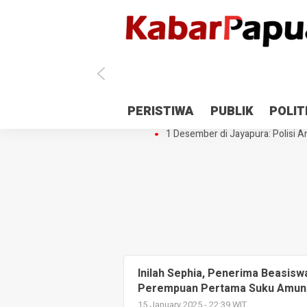
Antisipasi 1 Desember, TNI Polri 
PERISTIWA
PUBLIK
POLIT
Gedung Perpustakaan SMPN 5 Se
1 Desember di Jayapura: Polisi Am
Inilah Sephia, Penerima Beasisw
Perempuan Pertama Suku Amu
15 January 2025 - 22:39 WIT