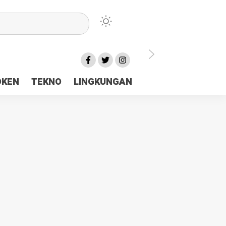
lu Ceria Tanah Papua
OKEN
TEKNO
LINGKUNGAN
aerah Rp23 Miliar Disorot