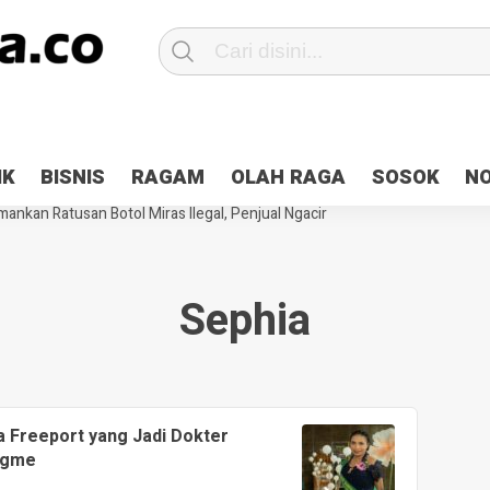
Patroli 2×24 jam di Kota Jayapura
Pesan Sejuk Polri di Deklarasi Pemi
IK
BISNIS
RAGAM
OLAH RAGA
SOSOK
N
ntani Terbakar
Hibah Pilkada Jayapura Cair 10 Persen, Deposit Kas D
ankan Ratusan Botol Miras Ilegal, Penjual Ngacir
Sephia
a Freeport yang Jadi Dokter
ngme