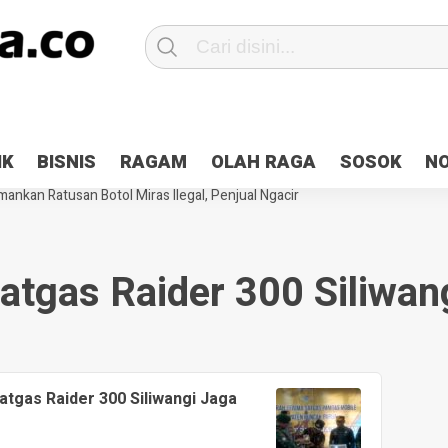
Patroli 2×24 jam di Kota Jayapura
Pesan Sejuk Polri di Deklarasi Pemi
IK
BISNIS
RAGAM
OLAH RAGA
SOSOK
N
ntani Terbakar
Hibah Pilkada Jayapura Cair 10 Persen, Deposit Kas D
ankan Ratusan Botol Miras Ilegal, Penjual Ngacir
atgas Raider 300 Siliwan
atgas Raider 300 Siliwangi Jaga