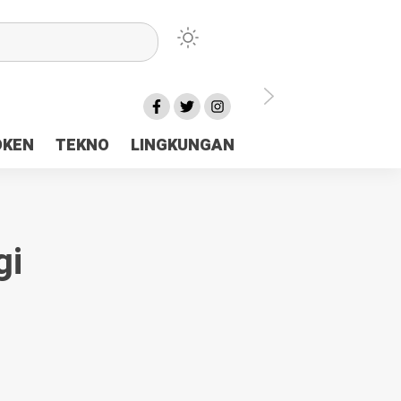
lu Ceria Tanah Papua
OKEN
TEKNO
LINGKUNGAN
aerah Rp23 Miliar Disorot
gi