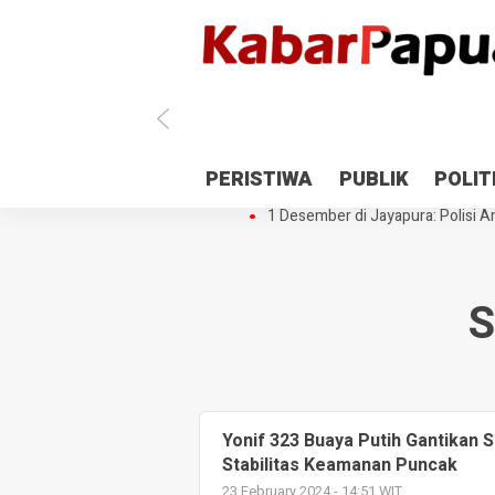
Antisipasi 1 Desember, TNI Polri 
PERISTIWA
PUBLIK
POLIT
Gedung Perpustakaan SMPN 5 Se
1 Desember di Jayapura: Polisi Am
S
Yonif 323 Buaya Putih Gantikan S
Stabilitas Keamanan Puncak
23 February 2024 - 14:51 WIT