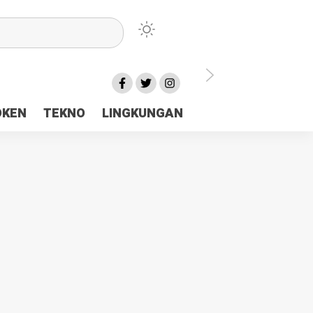
lu Ceria Tanah Papua
OKEN
TEKNO
LINGKUNGAN
aerah Rp23 Miliar Disorot