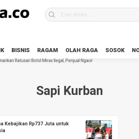
Patroli 2×24 jam di Kota Jayapura
Pesan Sejuk Polri di Deklarasi Pemi
IK
BISNIS
RAGAM
OLAH RAGA
SOSOK
N
ntani Terbakar
Hibah Pilkada Jayapura Cair 10 Persen, Deposit Kas D
ankan Ratusan Botol Miras Ilegal, Penjual Ngacir
Sapi Kurban
a Kebajikan Rp737 Juta untuk
sia