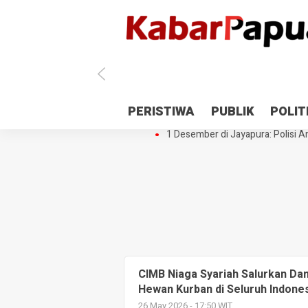
Antisipasi 1 Desember, TNI Polri 
PERISTIWA
PUBLIK
POLIT
Gedung Perpustakaan SMPN 5 Se
1 Desember di Jayapura: Polisi Am
CIMB Niaga Syariah Salurkan Dan
Hewan Kurban di Seluruh Indone
26 May 2026 - 17:50 WIT