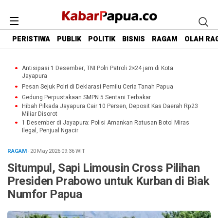
PERISTIWA
PUBLIK
POLITIK
BISNIS
RAGAM
OLAH RA
Antisipasi 1 Desember, TNI Polri Patroli 2×24 jam di Kota
Jayapura
Pesan Sejuk Polri di Deklarasi Pemilu Ceria Tanah Papua
Gedung Perpustakaan SMPN 5 Sentani Terbakar
Hibah Pilkada Jayapura Cair 10 Persen, Deposit Kas Daerah Rp23
Miliar Disorot
1 Desember di Jayapura: Polisi Amankan Ratusan Botol Miras
Ilegal, Penjual Ngacir
RAGAM
· 20 May 2026
09:36
WIT
Situmpul, Sapi Limousin Cross Pilihan
Presiden Prabowo untuk Kurban di Biak
Numfor Papua