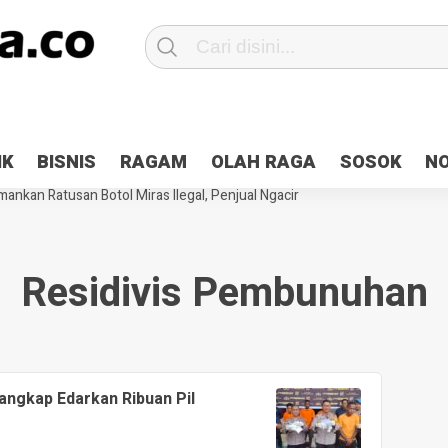
Patroli 2×24 jam di Kota Jayapura
Pesan Sejuk Polri di Deklarasi Pemi
IK
BISNIS
RAGAM
OLAH RAGA
SOSOK
N
ntani Terbakar
Hibah Pilkada Jayapura Cair 10 Persen, Deposit Kas D
ankan Ratusan Botol Miras Ilegal, Penjual Ngacir
Residivis Pembunuhan
angkap Edarkan Ribuan Pil