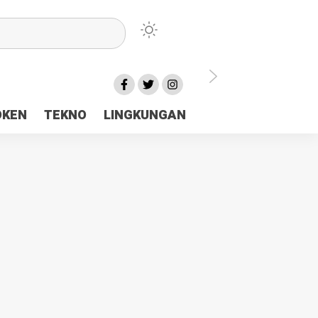
lu Ceria Tanah Papua
OKEN
TEKNO
LINGKUNGAN
aerah Rp23 Miliar Disorot