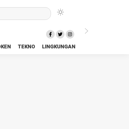
lu Ceria Tanah Papua
OKEN
TEKNO
LINGKUNGAN
aerah Rp23 Miliar Disorot