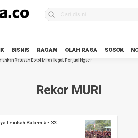
Patroli 2×24 jam di Kota Jayapura
Pesan Sejuk Polri di Deklarasi Pemi
IK
BISNIS
RAGAM
OLAH RAGA
SOSOK
N
ntani Terbakar
Hibah Pilkada Jayapura Cair 10 Persen, Deposit Kas D
ankan Ratusan Botol Miras Ilegal, Penjual Ngacir
Rekor MURI
aya Lembah Baliem ke-33