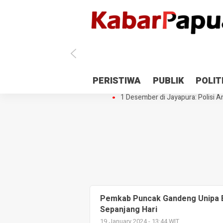
Antisipasi 1 Desember, TNI Polri 
PERISTIWA
PUBLIK
POLIT
Gedung Perpustakaan SMPN 5 Se
1 Desember di Jayapura: Polisi Am
Pemkab Puncak Gandeng Unipa B
Sepanjang Hari
19 January 2024 - 13:44 WIT