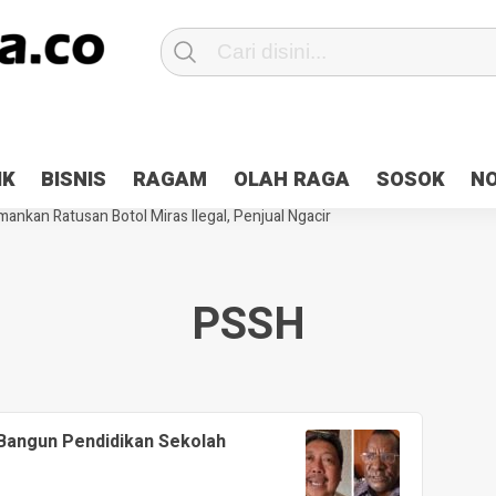
Patroli 2×24 jam di Kota Jayapura
Pesan Sejuk Polri di Deklarasi Pemi
IK
BISNIS
RAGAM
OLAH RAGA
SOSOK
N
ntani Terbakar
Hibah Pilkada Jayapura Cair 10 Persen, Deposit Kas D
ankan Ratusan Botol Miras Ilegal, Penjual Ngacir
PSSH
angun Pendidikan Sekolah