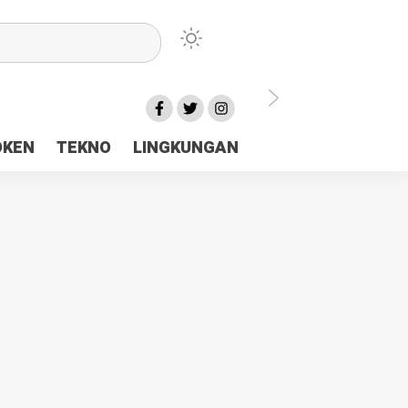
lu Ceria Tanah Papua
OKEN
TEKNO
LINGKUNGAN
aerah Rp23 Miliar Disorot