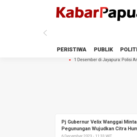
Antisipasi 1 Desember, TNI Polri 
PERISTIWA
PUBLIK
POLIT
Gedung Perpustakaan SMPN 5 Se
1 Desember di Jayapura: Polisi Am
Pj Gubernur Velix Wanggai Minta
Pegunungan Wujudkan Citra Hum
6 December 2023 - 11:33 WIT