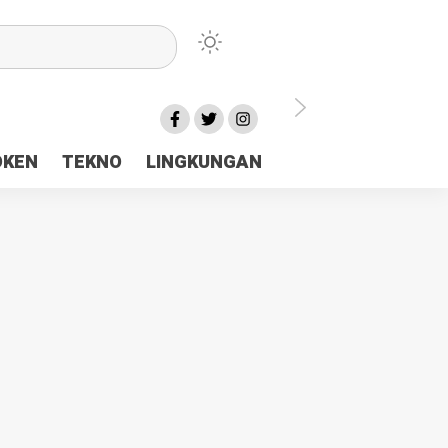
lu Ceria Tanah Papua
OKEN
TEKNO
LINGKUNGAN
aerah Rp23 Miliar Disorot