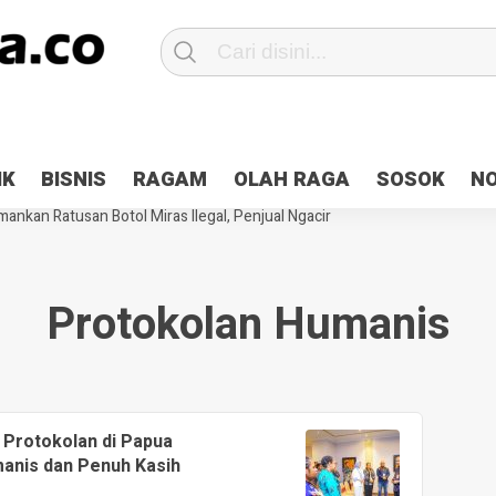
Patroli 2×24 jam di Kota Jayapura
Pesan Sejuk Polri di Deklarasi Pemi
IK
BISNIS
RAGAM
OLAH RAGA
SOSOK
N
ntani Terbakar
Hibah Pilkada Jayapura Cair 10 Persen, Deposit Kas D
ankan Ratusan Botol Miras Ilegal, Penjual Ngacir
Protokolan Humanis
 Protokolan di Papua
anis dan Penuh Kasih