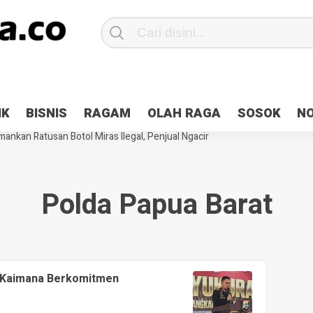
Patroli 2×24 jam di Kota Jayapura
Pesan Sejuk Polri di Deklarasi Pemi
IK
BISNIS
RAGAM
OLAH RAGA
SOSOK
N
ntani Terbakar
Hibah Pilkada Jayapura Cair 10 Persen, Deposit Kas D
ankan Ratusan Botol Miras Ilegal, Penjual Ngacir
Polda Papua Barat
 Kaimana Berkomitmen