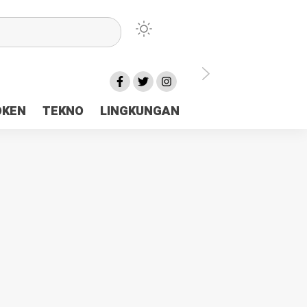
lu Ceria Tanah Papua
OKEN
TEKNO
LINGKUNGAN
aerah Rp23 Miliar Disorot