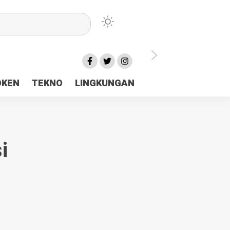
lu Ceria Tanah Papua
OKEN
TEKNO
LINGKUNGAN
aerah Rp23 Miliar Disorot
i