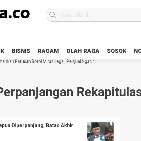
Patroli 2×24 jam di Kota Jayapura
Pesan Sejuk Polri di Deklarasi Pemi
IK
BISNIS
RAGAM
OLAH RAGA
SOSOK
N
ntani Terbakar
Hibah Pilkada Jayapura Cair 10 Persen, Deposit Kas D
ankan Ratusan Botol Miras Ilegal, Penjual Ngacir
Perpanjangan Rekapitulas
Papua Diperpanjang, Batas Akhir