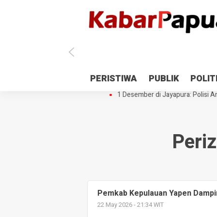
Antisipasi 1 Desember, TNI Polri 
PERISTIWA
PUBLIK
POLIT
Gedung Perpustakaan SMPN 5 Se
1 Desember di Jayapura: Polisi Am
Peri
Pemkab Kepulauan Yapen Dampin
22 May 2026 - 21:34 WIT