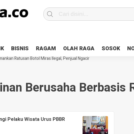
Patroli 2×24 jam di Kota Jayapura
Pesan Sejuk Polri di Deklarasi Pemi
IK
BISNIS
RAGAM
OLAH RAGA
SOSOK
N
ntani Terbakar
Hibah Pilkada Jayapura Cair 10 Persen, Deposit Kas D
ankan Ratusan Botol Miras Ilegal, Penjual Ngacir
zinan Berusaha Berbasis R
gi Pelaku Wisata Urus PBBR