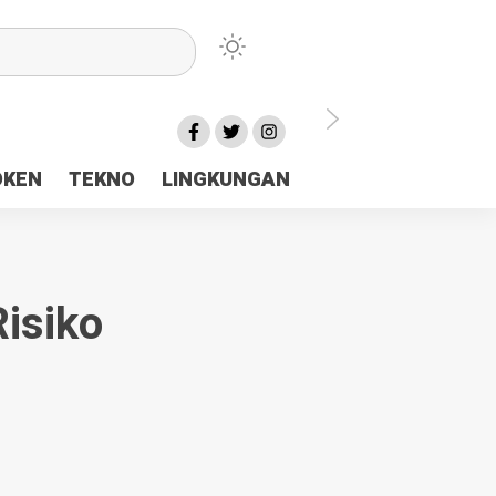
lu Ceria Tanah Papua
OKEN
TEKNO
LINGKUNGAN
aerah Rp23 Miliar Disorot
isiko