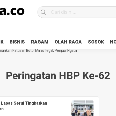
Patroli 2×24 jam di Kota Jayapura
Pesan Sejuk Polri di Deklarasi Pemi
IK
BISNIS
RAGAM
OLAH RAGA
SOSOK
N
ntani Terbakar
Hibah Pilkada Jayapura Cair 10 Persen, Deposit Kas D
ankan Ratusan Botol Miras Ilegal, Penjual Ngacir
Peringatan HBP Ke-62
 Lapas Serui Tingkatkan
an