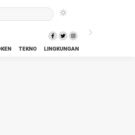
lu Ceria Tanah Papua
OKEN
TEKNO
LINGKUNGAN
aerah Rp23 Miliar Disorot