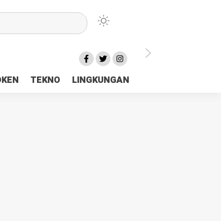
lu Ceria Tanah Papua
OKEN
TEKNO
LINGKUNGAN
aerah Rp23 Miliar Disorot