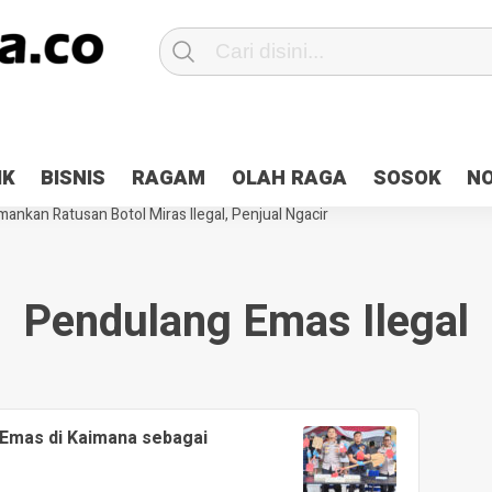
Patroli 2×24 jam di Kota Jayapura
Pesan Sejuk Polri di Deklarasi Pemi
IK
BISNIS
RAGAM
OLAH RAGA
SOSOK
N
ntani Terbakar
Hibah Pilkada Jayapura Cair 10 Persen, Deposit Kas D
ankan Ratusan Botol Miras Ilegal, Penjual Ngacir
Pendulang Emas Ilegal
 Emas di Kaimana sebagai