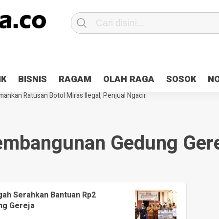
Patroli 2×24 jam di Kota Jayapura
Pesan Sejuk Polri di Deklarasi Pemi
IK
BISNIS
RAGAM
OLAH RAGA
SOSOK
N
ntani Terbakar
Hibah Pilkada Jayapura Cair 10 Persen, Deposit Kas D
ankan Ratusan Botol Miras Ilegal, Penjual Ngacir
embangunan Gedung Gere
gah Serahkan Bantuan Rp2
ung Gereja