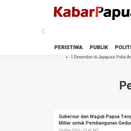
Antisipasi 1 Desember, TNI Polri 
PERISTIWA
PUBLIK
POLIT
Gedung Perpustakaan SMPN 5 Se
1 Desember di Jayapura: Polisi Am
P
Gubernur dan Wagub Papua Ten
Miliar untuk Pembangunan Ged
26 May 2026 - 23:42 WIT