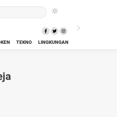
lu Ceria Tanah Papua
OKEN
TEKNO
LINGKUNGAN
aerah Rp23 Miliar Disorot
ja