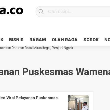
Patroli 2×24 jam di Kota Jayapura
Pesan Sejuk Polri di Deklarasi Pemi
IK
BISNIS
RAGAM
OLAH RAGA
SOSOK
N
ntani Terbakar
Hibah Pilkada Jayapura Cair 10 Persen, Deposit Kas D
ankan Ratusan Botol Miras Ilegal, Penjual Ngacir
yanan Puskesmas Wamena
deo Viral Pelayanan Puskesmas