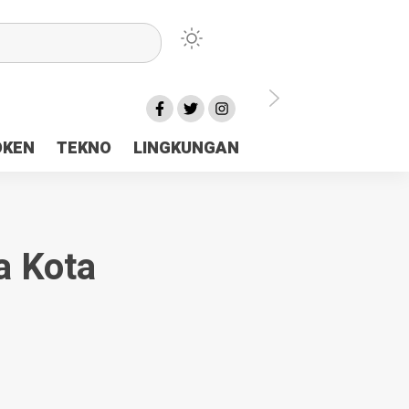
lu Ceria Tanah Papua
OKEN
TEKNO
LINGKUNGAN
aerah Rp23 Miliar Disorot
 Kota