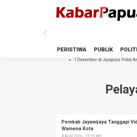
Antisipasi 1 Desember, TNI Polri 
PERISTIWA
PUBLIK
POLIT
Gedung Perpustakaan SMPN 5 Se
1 Desember di Jayapura: Polisi Am
Pela
Pemkab Jayawijaya Tanggapi Vi
Wamena Kota
8 April 2026 - 23:15 WIT