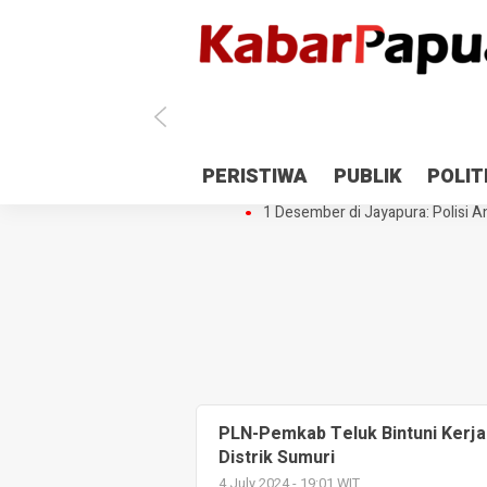
Antisipasi 1 Desember, TNI Polri 
PERISTIWA
PUBLIK
POLIT
Gedung Perpustakaan SMPN 5 Se
1 Desember di Jayapura: Polisi Am
PLN-Pemkab Teluk Bintuni Kerja 
Distrik Sumuri
4 July 2024 - 19:01 WIT