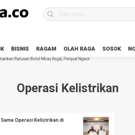
Patroli 2×24 jam di Kota Jayapura
Pesan Sejuk Polri di Deklarasi Pemi
IK
BISNIS
RAGAM
OLAH RAGA
SOSOK
N
ntani Terbakar
Hibah Pilkada Jayapura Cair 10 Persen, Deposit Kas D
ankan Ratusan Botol Miras Ilegal, Penjual Ngacir
Operasi Kelistrikan
Sama Operasi Kelistrikan di