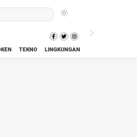
lu Ceria Tanah Papua
OKEN
TEKNO
LINGKUNGAN
aerah Rp23 Miliar Disorot