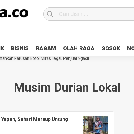
Patroli 2×24 jam di Kota Jayapura
Pesan Sejuk Polri di Deklarasi Pemi
IK
BISNIS
RAGAM
OLAH RAGA
SOSOK
N
ntani Terbakar
Hibah Pilkada Jayapura Cair 10 Persen, Deposit Kas D
ankan Ratusan Botol Miras Ilegal, Penjual Ngacir
Musim Durian Lokal
 Yapen, Sehari Meraup Untung