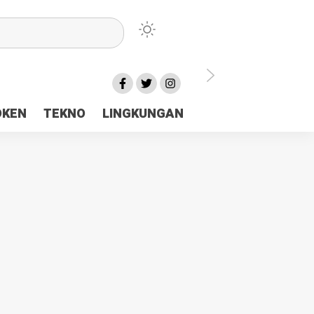
lu Ceria Tanah Papua
OKEN
TEKNO
LINGKUNGAN
aerah Rp23 Miliar Disorot