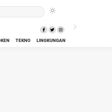
lu Ceria Tanah Papua
OKEN
TEKNO
LINGKUNGAN
aerah Rp23 Miliar Disorot