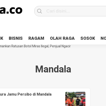
Patroli 2×24 jam di Kota Jayapura
Pesan Sejuk Polri di Deklarasi Pemi
IK
BISNIS
RAGAM
OLAH RAGA
SOSOK
N
ntani Terbakar
Hibah Pilkada Jayapura Cair 10 Persen, Deposit Kas D
ankan Ratusan Botol Miras Ilegal, Penjual Ngacir
Mandala
pura Jamu Persibo di Mandala