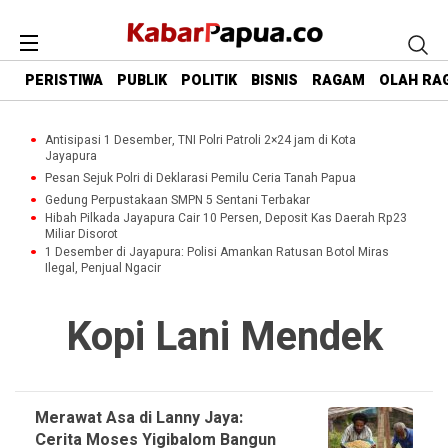
PERISTIWA
PUBLIK
POLITIK
BISNIS
RAGAM
OLAH RA
Antisipasi 1 Desember, TNI Polri Patroli 2×24 jam di Kota
Jayapura
Pesan Sejuk Polri di Deklarasi Pemilu Ceria Tanah Papua
Gedung Perpustakaan SMPN 5 Sentani Terbakar
Hibah Pilkada Jayapura Cair 10 Persen, Deposit Kas Daerah Rp23
Miliar Disorot
1 Desember di Jayapura: Polisi Amankan Ratusan Botol Miras
Ilegal, Penjual Ngacir
Kopi Lani Mendek
Merawat Asa di Lanny Jaya:
Cerita Moses Yigibalom Bangun