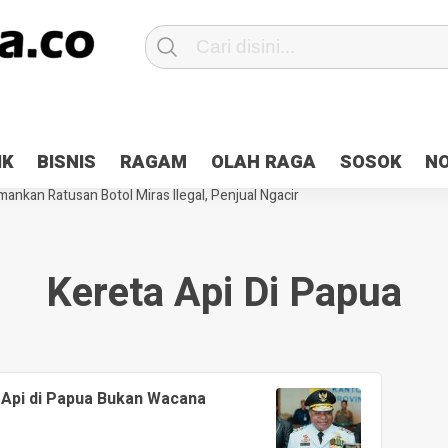
Patroli 2×24 jam di Kota Jayapura
Pesan Sejuk Polri di Deklarasi Pemi
IK
BISNIS
RAGAM
OLAH RAGA
SOSOK
N
ntani Terbakar
Hibah Pilkada Jayapura Cair 10 Persen, Deposit Kas D
ankan Ratusan Botol Miras Ilegal, Penjual Ngacir
Kereta Api Di Papua
 Api di Papua Bukan Wacana