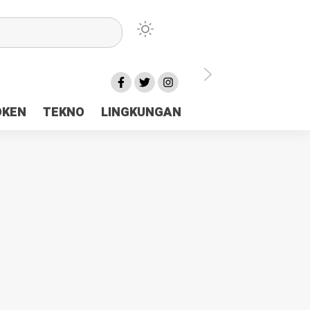
lu Ceria Tanah Papua
OKEN
TEKNO
LINGKUNGAN
aerah Rp23 Miliar Disorot