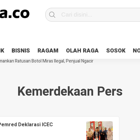
Patroli 2×24 jam di Kota Jayapura
Pesan Sejuk Polri di Deklarasi Pemi
IK
BISNIS
RAGAM
OLAH RAGA
SOSOK
N
ntani Terbakar
Hibah Pilkada Jayapura Cair 10 Persen, Deposit Kas D
ankan Ratusan Botol Miras Ilegal, Penjual Ngacir
Kemerdekaan Pers
 Pemred Deklarasi ICEC