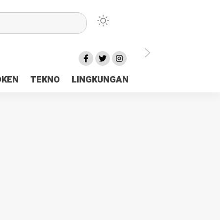
lu Ceria Tanah Papua
OKEN
TEKNO
LINGKUNGAN
aerah Rp23 Miliar Disorot